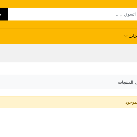
ب
حات
ى المنتجات
لموجود