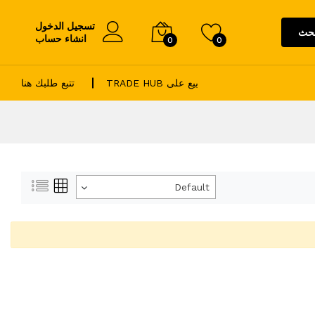
تسجيل الدخول
حث
انشاء حساب
0
0
بيع على TRADE HUB
تتبع طلبك هنا
Default