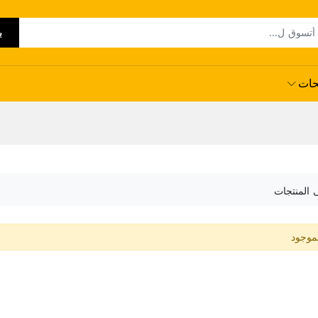
ب
حات
ى المنتجات
لموجود