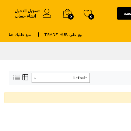
تسجيل الدخول
حث
انشاء حساب
0
0
بيع على TRADE HUB
تتبع طلبك هنا
Default