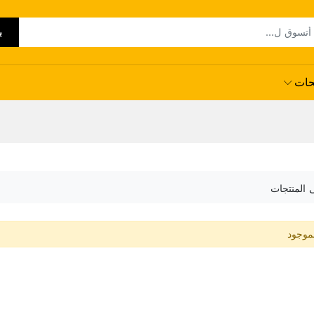
ب
حات
ى المنتجات
لموجود