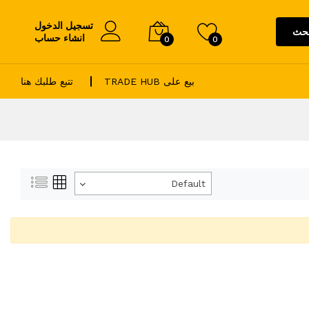
تسجيل الدخول
حث
انشاء حساب
0
0
بيع على TRADE HUB
تتبع طلبك هنا
Default