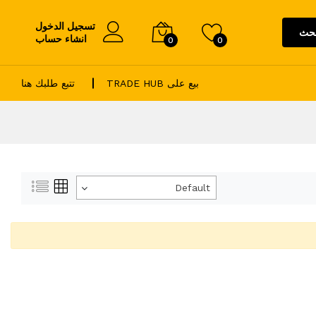
تسجيل الدخول
حث
انشاء حساب
0
0
بيع على TRADE HUB
تتبع طلبك هنا
Default